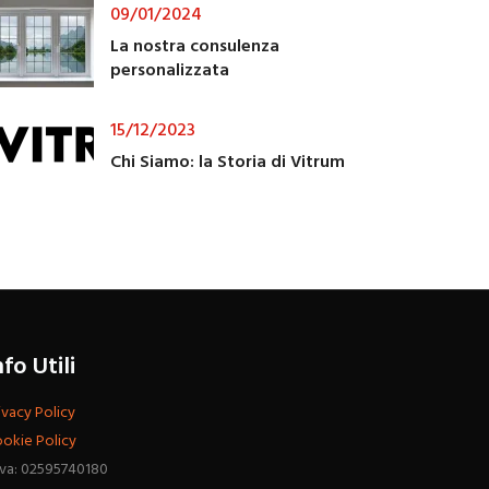
09/01/2024
La nostra consulenza
personalizzata
15/12/2023
Chi Siamo: la Storia di Vitrum
nfo Utili
ivacy Policy
okie Policy
Iva: 02595740180