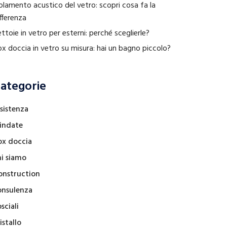
olamento acustico del vetro: scopri cosa fa la
fferenza
ttoie in vetro per esterni: perché sceglierle?
x doccia in vetro su misura: hai un bagno piccolo?
ategorie
sistenza
lindate
ox doccia
hi siamo
onstruction
onsulenza
sciali
istallo