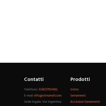
Contatti
Prodotti
Telefono:
03821750482
Vetro
E-mail:
info@vitrumsrl.com
Serramenti
Sede legale: Via Vigentina
Accessori Serramenti