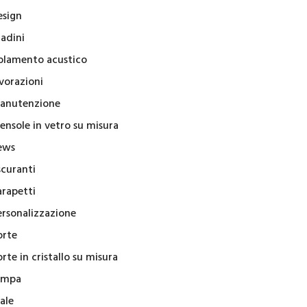
esign
radini
solamento acustico
vorazioni
anutenzione
ensole in vetro su misura
ews
scuranti
arapetti
ersonalizzazione
orte
rte in cristallo su misura
ampa
ale