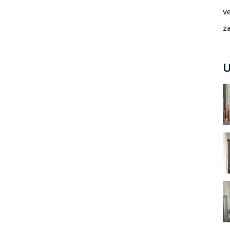
v
z
U