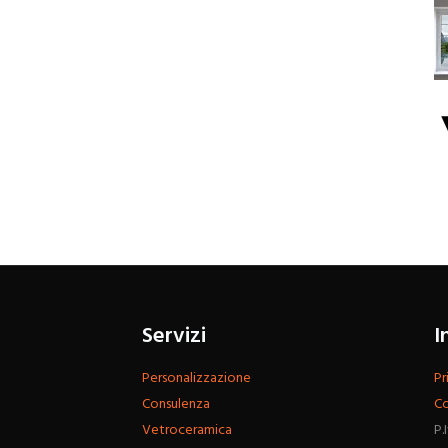
Servizi
I
Personalizzazione
Pr
Consulenza
Co
Vetroceramica
P.