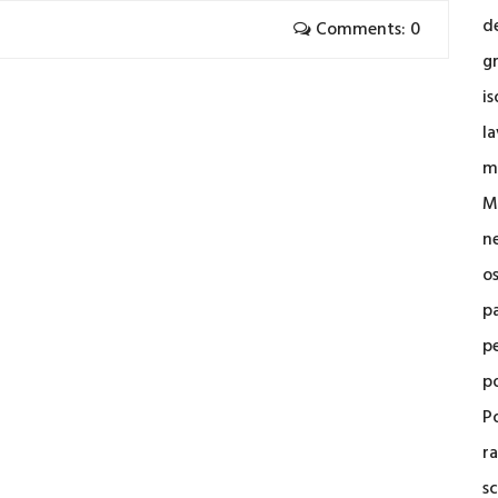
d
Comments: 0
g
i
la
m
M
n
o
p
p
p
Po
r
sc