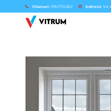
Chiamaci:
03821750482
Indirizzo:
Via 