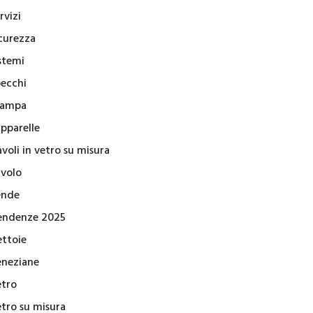
rvizi
icurezza
stemi
pecchi
tampa
apparelle
voli in vetro su misura
avolo
ende
endenze 2025
ettoie
eneziane
etro
etro su misura