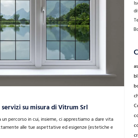
Is
di
Te
Bo
C
as
b
b
c
C
servizi su misura di Vitrum Srl
c
 un percorso in cui, insieme, ci apprestiamo a dare vita
co
ttamente alle tue aspettative ed esigenze (estetiche e
cr