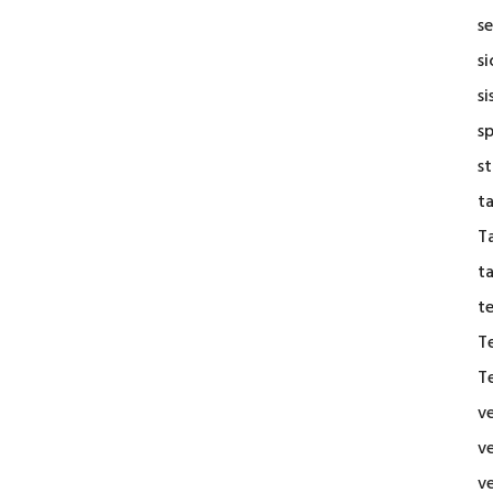
se
s
si
s
s
t
Ta
t
t
T
T
v
v
v