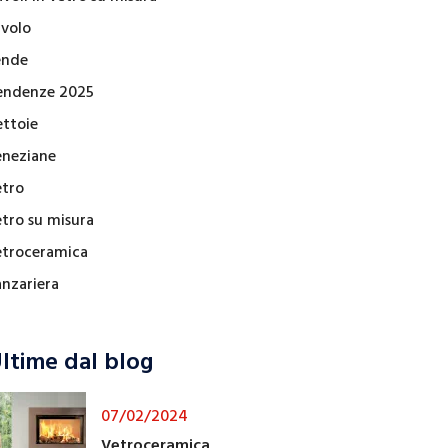
avolo
ende
endenze 2025
ettoie
eneziane
etro
etro su misura
etroceramica
anzariera
ltime dal blog
07/02/2024
Vetroceramica