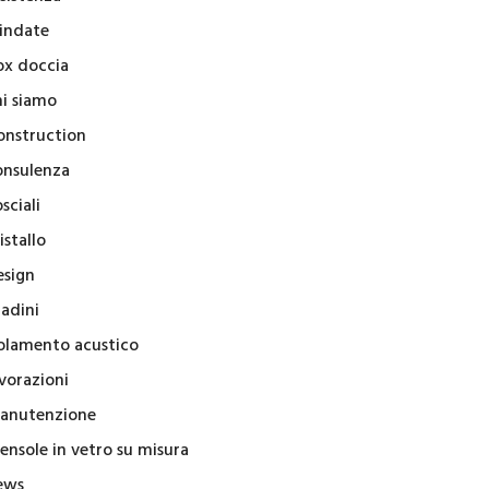
lindate
ox doccia
hi siamo
onstruction
onsulenza
sciali
istallo
esign
radini
solamento acustico
vorazioni
anutenzione
ensole in vetro su misura
ews