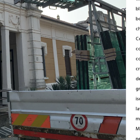
b
b
c
C
c
co
cr
d
g
i
la
m
M
n