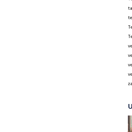
t
t
T
T
v
v
v
v
z
U