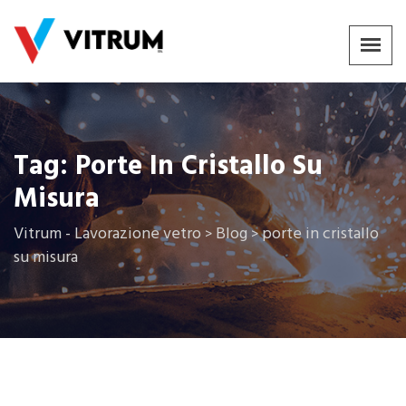
Tag:
Porte In Cristallo Su
Misura
Vitrum - Lavorazione vetro
Blog
porte in cristallo
>
>
su misura