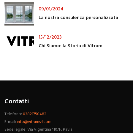
09/01/2024
La nostra consulenza personalizzata
15/12/2023
Chi Siamo: la Storia di Vitrum
Contatti
Telefono:
03821750482
E-mail:
info@vitrumsrl.com
Sede legale: Via Vigentina 110/F, Pavia