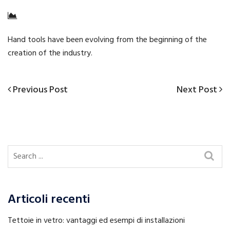
Hand tools have been evolving from the beginning of the
creation of the industry.
Previous
Next
Previous Post
Next Post
Navigazione
Post
Post
articoli
Articoli recenti
Tettoie in vetro: vantaggi ed esempi di installazioni