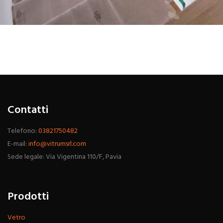
Contatti
Telefono:
03821750482
E-mail:
info@vitrumsrl.com
Sede legale: Via Vigentina 110/F, Pavia
Prodotti
Vetro